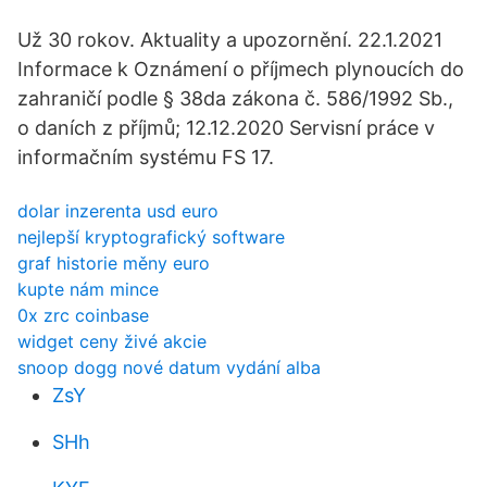
Už 30 rokov. Aktuality a upozornění. 22.1.2021
Informace k Oznámení o příjmech plynoucích do
zahraničí podle § 38da zákona č. 586/1992 Sb.,
o daních z příjmů; 12.12.2020 Servisní práce v
informačním systému FS 17.
dolar inzerenta usd euro
nejlepší kryptografický software
graf historie měny euro
kupte nám mince
0x zrc coinbase
widget ceny živé akcie
snoop dogg nové datum vydání alba
ZsY
SHh