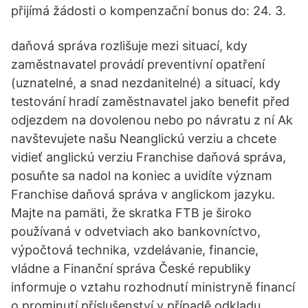
přijímá žádosti o kompenzační bonus do: 24. 3.
daňová správa rozlišuje mezi situací, kdy
zaměstnavatel provádí preventivní opatření
(uznatelné, a snad nezdanitelné) a situací, kdy
testování hradí zaměstnavatel jako benefit před
odjezdem na dovolenou nebo po návratu z ní Ak
navštevujete našu Neanglickú verziu a chcete
vidieť anglickú verziu Franchise daňová správa,
posuňte sa nadol na koniec a uvidíte význam
Franchise daňová správa v anglickom jazyku.
Majte na pamäti, že skratka FTB je široko
používaná v odvetviach ako bankovníctvo,
výpočtová technika, vzdelávanie, financie,
vládne a Finanční správa České republiky
informuje o vztahu rozhodnutí ministryně financí
o prominutí příslušenství v případě odkladu