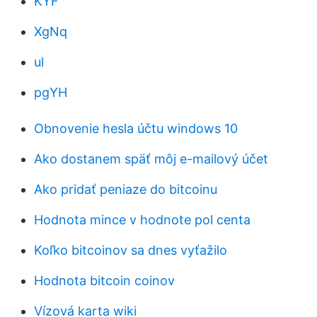
KYF
XgNq
ul
pgYH
Obnovenie hesla účtu windows 10
Ako dostanem späť môj e-mailový účet
Ako pridať peniaze do bitcoinu
Hodnota mince v hodnote pol centa
Koľko bitcoinov sa dnes vyťažilo
Hodnota bitcoin coinov
Vízová karta wiki