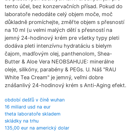
tento účel, bez konzervačních přísad. Pokud do
laboratoře nedodáte celý objem moče, moč
důkladně promíchejte, změřte objem s přesností
na 10 ml (u velmi malých dětí s přesností na
jemný 24-hodinový krém pre všetky typy pleti
dodáva pleti intenzívnu hydratáciu s bielym
čajom, madľovým olej, panthenolom, Shea-
Butter & Aloe Vera NEOBSAHUJE: minerálne
oleje, silikóny, parabény & PEGs. U. Náš "RAU
White Tea Cream" je jemný, veľmi dobre
znášanlivý 24-hodinový krém s Anti-Aging efekt.
období dešťů v číně wuhan
16 miliard usd na eur
theta laboratoře skladem
skládky na trhu
135,00 eur na americký dolar