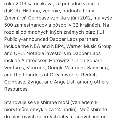
roku 2019 sa očakáva, že pribudne viacero
ďalších. História, vedenie, hodnota firmy
Zmenáreň Coinbase vznikla v júni 2012, má vyše
500 zamestnancov a pôsobí v 32 krajinách. Na
rozdiel od mnohých iných známych búrz […]
Publicly-announced Dapper Labs partners
include the NBA and NBPA, Warner Music Group
and UFC. Notable investors in Dapper Labs
include Andreessen Horowitz, Union Square
Ventures, Venrock, Google Ventures, Samsung,
and the founders of Dreamworks, Reddit,
Coinbase, Zynga, and AngelList, among others.
Resources.
Stanovuje se ve sbírané moči (vzhledem k
biorytmům obvykle za 24 hodin). Moč sbírejte
do plastových sběrných lahví určených jen pro