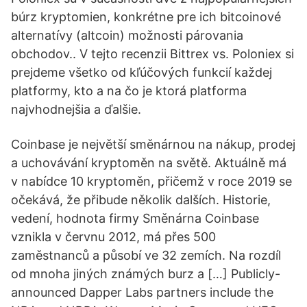
búrz kryptomien, konkrétne pre ich bitcoinové
alternatívy (altcoin) možnosti párovania
obchodov.. V tejto recenzii Bittrex vs. Poloniex si
prejdeme všetko od kľúčových funkcií každej
platformy, kto a na čo je ktorá platforma
najvhodnejšia a ďalšie.
Coinbase je největší směnárnou na nákup, prodej
a uchovávání kryptoměn na světě. Aktuálně má
v nabídce 10 kryptoměn, přičemž v roce 2019 se
očekává, že přibude několik dalších. Historie,
vedení, hodnota firmy Směnárna Coinbase
vznikla v červnu 2012, má přes 500
zaměstnanců a působí ve 32 zemích. Na rozdíl
od mnoha jiných známých burz a […] Publicly-
announced Dapper Labs partners include the