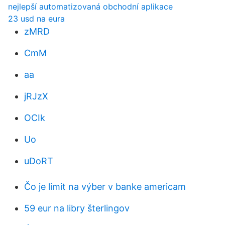
nejlepší automatizovaná obchodní aplikace
23 usd na eura
zMRD
CmM
aa
jRJzX
OCIk
Uo
uDoRT
Čo je limit na výber v banke americam
59 eur na libry šterlingov