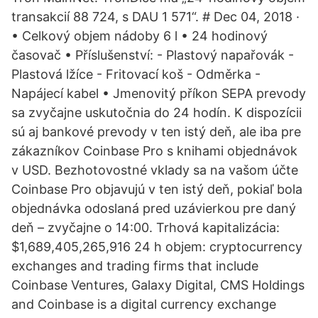
transakcií 88 724, s DAU 1 571“. # Dec 04, 2018 ·
• Celkový objem nádoby 6 l • 24 hodinový
časovač • Příslušenství: - Plastový napařovák -
Plastová lžíce - Fritovací koš - Odměrka -
Napájecí kabel • Jmenovitý příkon SEPA prevody
sa zvyčajne uskutočnia do 24 hodín. K dispozícii
sú aj bankové prevody v ten istý deň, ale iba pre
zákazníkov Coinbase Pro s knihami objednávok
v USD. Bezhotovostné vklady sa na vašom účte
Coinbase Pro objavujú v ten istý deň, pokiaľ bola
objednávka odoslaná pred uzávierkou pre daný
deň – zvyčajne o 14:00. Trhová kapitalizácia:
$1,689,405,265,916 24 h objem: cryptocurrency
exchanges and trading firms that include
Coinbase Ventures, Galaxy Digital, CMS Holdings
and Coinbase is a digital currency exchange