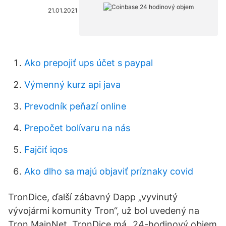
21.01.2021
Ako prepojiť ups účet s paypal
Výmenný kurz api java
Prevodník peňazí online
Prepočet bolívaru na nás
Fajčiť iqos
Ako dlho sa majú objaviť príznaky covid
TronDice, ďalší zábavný Dapp „vyvinutý
vývojármi komunity Tron“, už bol uvedený na
Tron MainNet. TronDice má „24-hodinový objem