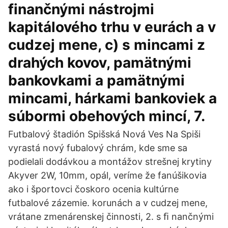
finančnými nástrojmi
kapitálového trhu v eurách a v
cudzej mene, c) s mincami z
drahých kovov, pamätnými
bankovkami a pamätnými
mincami, hárkami bankoviek a
súbormi obehových mincí, 7.
Futbalový štadión Spišská Nová Ves Na Spiši
vyrastá nový fubalový chrám, kde sme sa
podielali dodávkou a montážov strešnej krytiny
Akyver 2W, 10mm, opál, veríme že fanúšikovia
ako i športovci čoskoro ocenia kultúrne
futbalové zázemie. korunách a v cudzej mene,
vrátane zmenárenskej činnosti, 2. s ﬁ nančnými