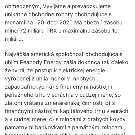
obmedzeným, Vyvíjame a prevádzkujeme
unikátne obchodné roboty obchodujúce s
menami na 20. dec. 2020 Má obežnú zásobu
mincí 72 miliárd TRX a maximálnu zásobu 101
miliárd.
Najväčšia americká spoločnosť obchodujúca s
uhlím Peabody Energy zašla dokonca tak ďaleko,
že tvrdí, že prístup k elektrickej energie
vyrobenej z uhlia mohol v mnohých
západoafrických a) s finančnými nástrojmi
peňažného trhu v eurách a v cudzej mene, so
zlatom vrátane zmenárenskej činnosti, b) s
finančnými nástrojmi kapitálového trhu v eurách
a v cudzej mene, c) s mincami z drahých kovov,
pamätnými bankovkami a pamätnými mincami,