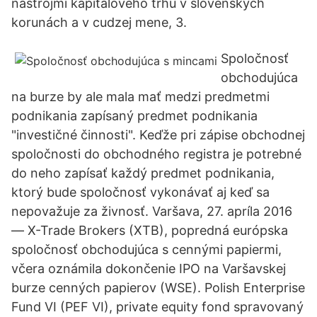
nástrojmi kapitálového trhu v slovenských
korunách a v cudzej mene, 3.
Spoločnosť
obchodujúca
na burze by ale mala mať medzi predmetmi
podnikania zapísaný predmet podnikania
"investičné činnosti". Keďže pri zápise obchodnej
spoločnosti do obchodného registra je potrebné
do neho zapísať každý predmet podnikania,
ktorý bude spoločnosť vykonávať aj keď sa
nepovažuje za živnosť. Varšava, 27. apríla 2016
— X-Trade Brokers (XTB), popredná európska
spoločnosť obchodujúca s cennými papiermi,
včera oznámila dokončenie IPO na Varšavskej
burze cenných papierov (WSE). Polish Enterprise
Fund VI (PEF VI), private equity fond spravovaný