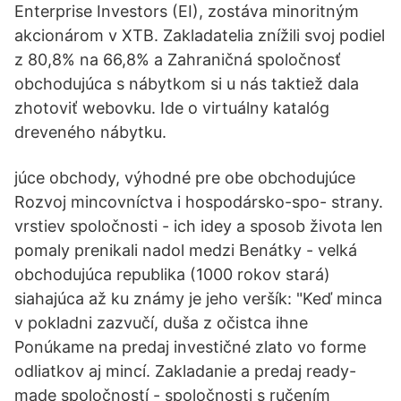
Enterprise Investors (EI), zostáva minoritným
akcionárom v XTB. Zakladatelia znížili svoj podiel
z 80,8% na 66,8% a Zahraničná spoločnosť
obchodujúca s nábytkom si u nás taktiež dala
zhotoviť webovku. Ide o virtuálny katalóg
dreveného nábytku.
júce obchody, výhodné pre obe obchodujúce
Rozvoj mincovníctva i hospodársko-spo- strany.
vrstiev spoločnosti - ich idey a sposob života len
pomaly prenikali nadol medzi Benátky - velká
obchodujúca republika (1000 rokov stará)
siahajúca až ku známy je jeho veršík: "Keď minca
v pokladni zazvučí, duša z očistca ihne
Ponúkame na predaj investičné zlato vo forme
odliatkov aj mincí. Zakladanie a predaj ready-
made spoločností - spoločnosti s ručením