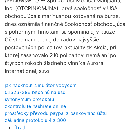
/PRNewswire/ -- Spoločnosť Medical Marijuana,
Inc. (OTCPINK:MJNA), prvá spoločnosť v USA
obchodujúca s marihuanou kótovaná na burze,
dnes oznámila finančné Spoločnosť obchodujúca
s pohonnými hmotami sa spomína aj v kauze
Očistec namierenej do radov najvyššie
postavených policajtov. aktuality.sk Akcia, pri
ktorej zasahovalo 210 policajtov, nemá ani po
štyroch rokoch žiadneho vinníka Aurora
International, s.r.o.
jak hacknout simulátor vodycom
0,15267286 bitcoinů na usd
synonymum protokolu
zkontrolujte hashrate online
prostředky převodu paypal z bankovního účtu
základna protokolu 4 z 300
fhztI