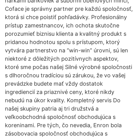
hárkami bankoviek a súbormi obehových mincí,
Coface je správny partner pre každú spoločnosť,
ktorá si chce poistiť pohľadávky. Profesionálny
prístup zamestnancov, ich ochota skutočne
porozumieť biznisu klienta a kvalitný produkt s
pridanou hodnotou spolu s prístupom, ktorý
vytvára partnerstvo na “win-win” úrovni, sú len
niektoré z dôležitých pozitívnych aspektov,
ktoré sme počas našej Silné výrobné spoločnosti
s dlhoročnou tradíciou sú zárukou, že vo vašej
prevádzke budete mať vždy dostatok
ingrediencií za priaznivé ceny, ktoré nikdy
nebudú na úkor kvality. Kompletný servis Do
našej skupiny patria aj tri družstvá a
veľkoobchodná spoločnosť obchodujúca s
koreninami. Pre tých, čo nevedia, Enron bola
zásobovacia spoločnosť obchodujúca s